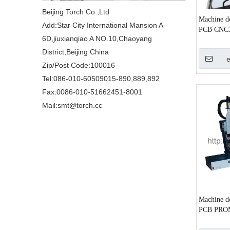
Beijing Torch Co.,Ltd
Machine de
Add:Star City International Mansion A-
PCB CNC
6D,jiuxianqiao A NO.10,Chaoyang
District,Beijing China
Zip/Post Code:100016
Tel:086-010-60509015-890,889,892
Fax:0086-010-51662451-8001
Mail:smt@torch.cc
Machine de
PCB PROM
CNC3000