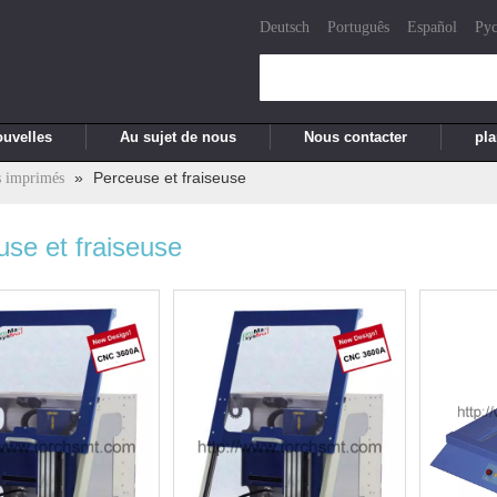
|
|
|
Deutsch
Português
Español
Pу
uvelles
Au sujet de nous
Nous contacter
pla
»
Perceuse et fraiseuse
s imprimés
se et fraiseuse