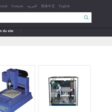
|
|
|
|
сский
Français
العربية
简体中文
English
recherche
n du site