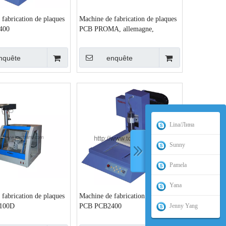
fabrication de plaques
Machine de fabrication de plaques
400
PCB PROMA, allemagne,
CNC3200A
nquête
enquête
Lina/Лина
Sunny
Pamela
Yana
fabrication de plaques
Machine de fabrication de plaques
Jenny Yang
100D
PCB PCB2400